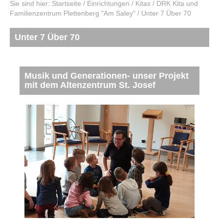
Sie sind hier:
Startseite
/
Einrichtungen
/
Kitas
/
DRK Kita und
Familienzentrum Plettenberg "Am Saley"
/
Unter 7 Über 70
Unter 7 Über 70
Musik und Generationen- unser Projekt
mit dem Altenzentrum St. Josef