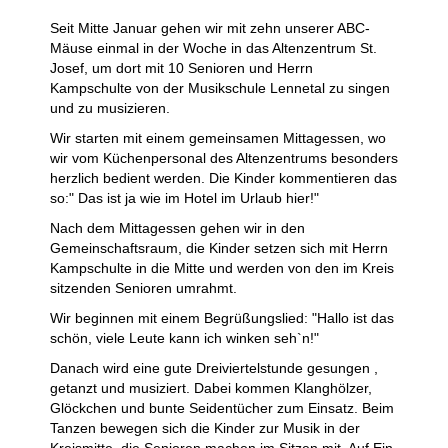
Seit Mitte Januar gehen wir mit zehn unserer ABC-
Mäuse einmal in der Woche in das Altenzentrum St.
Josef, um dort mit 10 Senioren und Herrn
Kampschulte von der Musikschule Lennetal zu singen
und zu musizieren.
Wir starten mit einem gemeinsamen Mittagessen, wo
wir vom Küchenpersonal des Altenzentrums besonders
herzlich bedient werden. Die Kinder kommentieren das
so:" Das ist ja wie im Hotel im Urlaub hier!"
Nach dem Mittagessen gehen wir in den
Gemeinschaftsraum, die Kinder setzen sich mit Herrn
Kampschulte in die Mitte und werden von den im Kreis
sitzenden Senioren umrahmt.
Wir beginnen mit einem Begrüßungslied: "Hallo ist das
schön, viele Leute kann ich winken seh`n!"
Danach wird eine gute Dreiviertelstunde gesungen ,
getanzt und musiziert. Dabei kommen Klanghölzer,
Glöckchen und bunte Seidentücher zum Einsatz. Beim
Tanzen bewegen sich die Kinder zur Musik in der
Kreismitte, die Senioren machen im Sitzen mit. Auf Ein