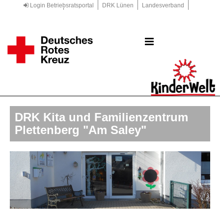
Login Betriebsratsportal
DRK Lünen
Landesverband
Kreisverband
DRK.de
DRK Kita und Familienzentrum
Plettenberg "Am Saley"