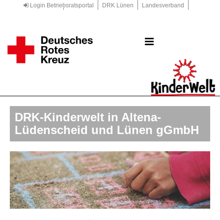
Login Betriebsratsportal
DRK Lünen
Landesverband
Kreisverband
DRK.de
DRK-Kinderwelt in Altena-
Lüdenscheid und Lünen gGmbH