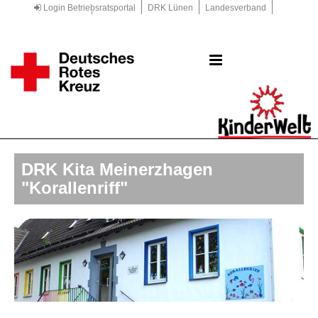
Login Betriebsratsportal
DRK Lünen
Landesverband
Kreisverband
DRK.de
DRK Kita Meinerzhagen
"Korallenriff"