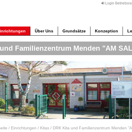
Login Betriebsra
inrichtungen
Über Uns
Grundsätze
Konzeption
Le
 und Familienzentrum Menden "AM S
seite
/
Einrichtungen
/
Kitas
/
DRK Kita und Familienzentrum Menden 