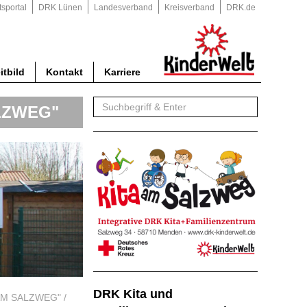
tsportal
DRK Lünen
Landesverband
Kreisverband
DRK.de
itbild
Kontakt
Karriere
ALZWEG"
DRK Kita und
"AM SALZWEG"
/