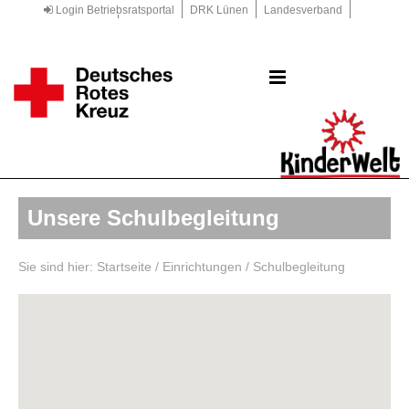
Login Betriebsratsportal
DRK Lünen
Landesverband
Kreisverband
DRK.de
Unsere Schulbegleitung
Sie sind hier:
Startseite
/
Einrichtungen
/
Schulbegleitung