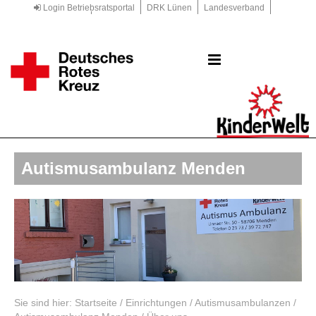
Login Betriebsratsportal
DRK Lünen
Landesverband
Kreisverband
DRK.de
Autismusambulanz Menden
Sie sind hier:
Startseite
/
Einrichtungen
/
Autismusambulanzen
/