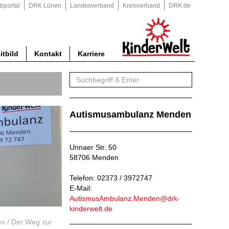
tsportal
DRK Lünen
Landesverband
Kreisverband
DRK.de
itbild
Kontakt
Karriere
Autismusambulanz Menden
Unnaer Str. 50
58706 Menden
Telefon: 02373 / 3972747
E-Mail:
AutismusAmbulanz.Menden@drk-
kinderwelt.de
en
/
Der Weg zur