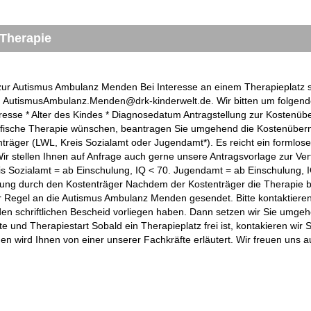
 Therapie
ur Autismus Ambulanz Menden Bei Interesse an einem Therapieplatz 
an AutismusAmbulanz.Menden@drk-kinderwelt.de. Wir bitten um folgend
resse * Alter des Kindes * Diagnosedatum Antragstellung zur Kosten
ifische Therapie wünschen, beantragen Sie umgehend die Kostenübe
träger (LWL, Kreis Sozialamt oder Jugendamt*). Es reicht ein formlos
ir stellen Ihnen auf Anfrage auch gerne unsere Antragsvorlage zur Ve
is Sozialamt = ab Einschulung, IQ < 70. Jugendamt = ab Einschulung, I
g durch den Kostenträger Nachdem der Kostenträger die Therapie bew
r Regel an die Autismus Ambulanz Menden gesendet. Bitte kontaktieren
den schriftlichen Bescheid vorliegen haben. Dann setzen wir Sie umge
ste und Therapiestart Sobald ein Therapieplatz frei ist, kontakieren wir 
en wird Ihnen von einer unserer Fachkräfte erläutert. Wir freuen uns au