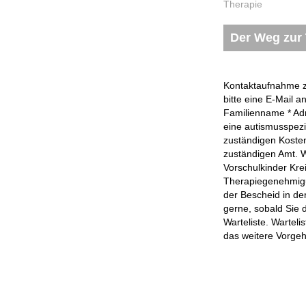
Therapie
Der Weg zur
Kontaktaufnahme z
bitte eine E-Mail 
Familienname * Ad
eine autismusspez
zuständigen Kosten
zuständigen Amt. W
Vorschulkinder Kre
Therapiegenehmigun
der Bescheid in de
gerne, sobald Sie 
Warteliste. Warteli
das weitere Vorgeh