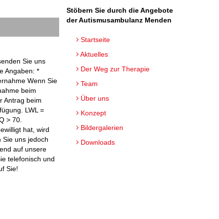
Stöbern Sie durch die Angebote
der Autismusambulanz Menden
Startseite
Aktuelles
senden Sie uns
Der Weg zur Therapie
e Angaben: *
übernahme Wenn Sie
Team
rnahme beim
Über uns
er Antrag beim
rfügung. LWL =
Konzept
Q > 70.
Bildergalerien
illigt hat, wird
 Sie uns jedoch
Downloads
hend auf unsere
Sie telefonisch und
f Sie!