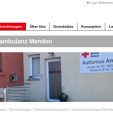
Login Betriebsra
inrichtungen
Über Uns
Grundsätze
Konzeption
Le
ambulanz Menden
seite
/
Einrichtungen
/
Autismusambulanzen
/
Autismusambulanz Mend