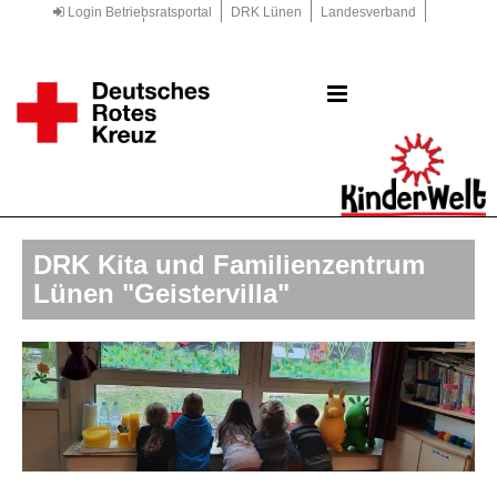
Login Betriebsratsportal
DRK Lünen
Landesverband
Kreisverband
DRK.de
DRK Kita und Familienzentrum
Lünen "Geistervilla"