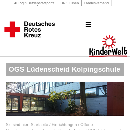
Login Betriebsratsportal
DRK Lünen
Landesverband
Kreisverband
DRK.de
OGS Lüdenscheid Kolpingschule
Sie sind hier:
Startseite
/
Einrichtungen
/
Offene