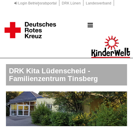
Login Betriebsratsportal
DRK Lünen
Landesverband
Kreisverband
DRK.de
DRK Kita Lüdenscheid -
Familienzentrum Tinsberg