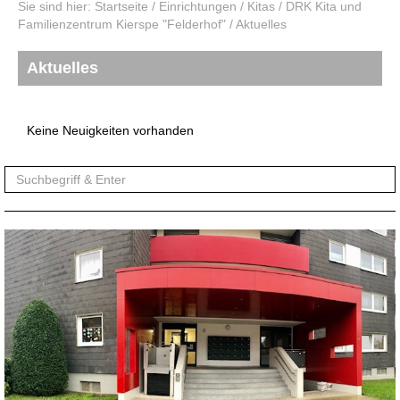
Sie sind hier:
Startseite
/
Einrichtungen
/
Kitas
/
DRK Kita und
Familienzentrum Kierspe "Felderhof"
/
Aktuelles
Aktuelles
Keine Neuigkeiten vorhanden