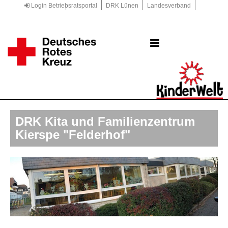
Login Betriebsratsportal
DRK Lünen
Landesverband
Kreisverband
DRK.de
DRK Kita und Familienzentrum
Kierspe "Felderhof"