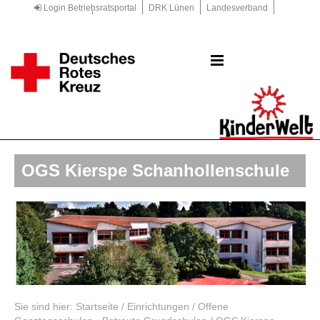
Login Betriebsratsportal
DRK Lünen
Landesverband
Kreisverband
DRK.de
OGS Kierspe Schanhollenschule
Sie sind hier:
Startseite
/
Einrichtungen
/
Offene