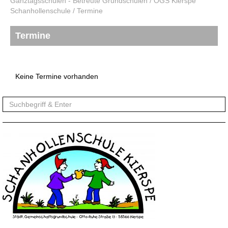
Ganztagsschulen - Betreute Grundschulen
/
OGS Kierspe
Schanhollenschule
/
Termine
Termine
Keine Termine vorhanden