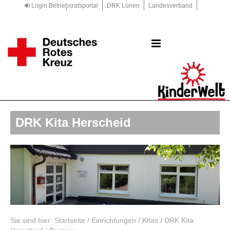
Login Betriebsratsportal
DRK Lünen
Landesverband
Kreisverband
DRK.de
DRK Kita Herscheid
Sie sind hier:
Startseite
/
Einrichtungen
/
Kitas
/
DRK Kita