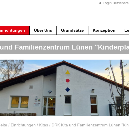
Login Betriebsra
inrichtungen
Über Uns
Grundsätze
Konzeption
Le
 und Familienzentrum Lünen "Kinderpl
seite
/
Einrichtungen
/
Kitas
/
DRK Kita und Familienzentrum Lünen "Kin