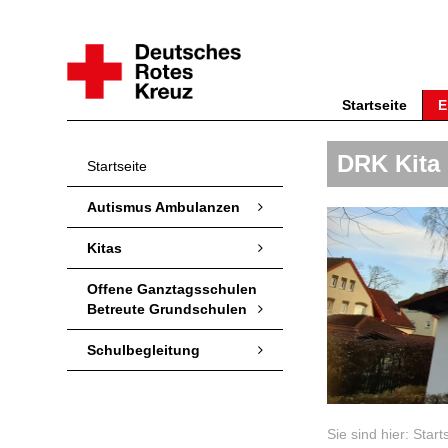
Startseite
E
DRK Kita
Startseite
Autismus Ambulanzen
Kitas
Offene Ganztagsschulen
Betreute Grundschulen
Schulbegleitung
Sie sind hier:
Start