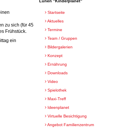
Lünen "Kinderplanet"
einen
Startseite
Aktuelles
 zu sich (für 45
Termine
es Frühstück.
Team / Gruppen
ttag ein
Bildergalerien
Konzept
Ernährung
Downloads
Video
Spielothek
Maxi-Treff
Ideenplanet
Virtuelle Besichtigung
Angebot Familienzentrum