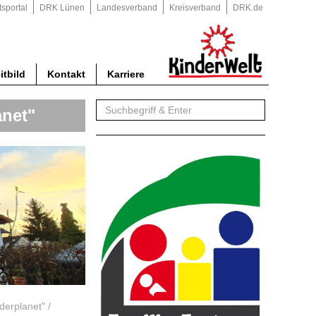
tsportal
DRK Lünen
Landesverband
Kreisverband
DRK.de
itbild
Kontakt
Karriere
anet"
derplanet"
/