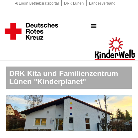
Login Betriebsratsportal
DRK Lünen
Landesverband
Kreisverband
DRK.de
DRK Kita und Familienzentrum
Lünen "Kinderplanet"